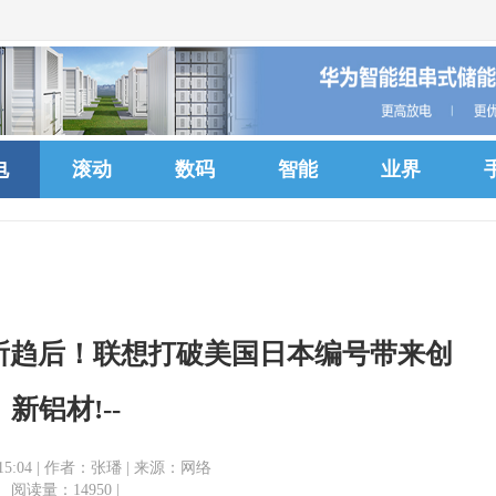
电
滚动
数码
智能
业界
所趋后！联想打破美国日本编号带来创
新铝材!--
03 15:04 | 作者：张璠 | 来源：网络
阅读量：14950 |