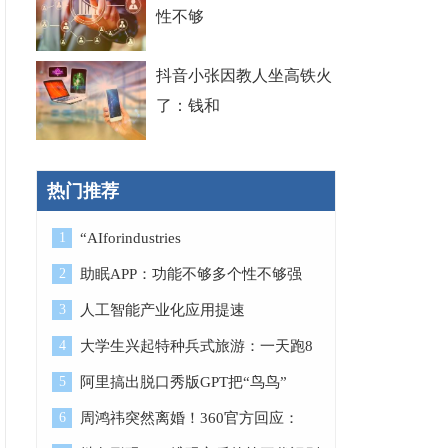
性不够
抖音小张因教人坐高铁火
了：钱和
热门推荐
1
“AIforindustries
2
助眠APP：功能不够多个性不够强
3
人工智能产业化应用提速
4
大学生兴起特种兵式旅游：一天跑8
5
阿里搞出脱口秀版GPT把“鸟鸟”
6
周鸿祎突然离婚！360官方回应：