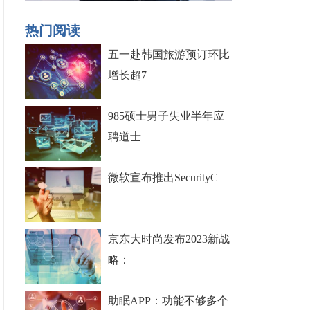
热门阅读
五一赴韩国旅游预订环比
增长超7
985硕士男子失业半年应
聘道士
微软宣布推出SecurityC
京东大时尚发布2023新战
略：
助眠APP：功能不够多个