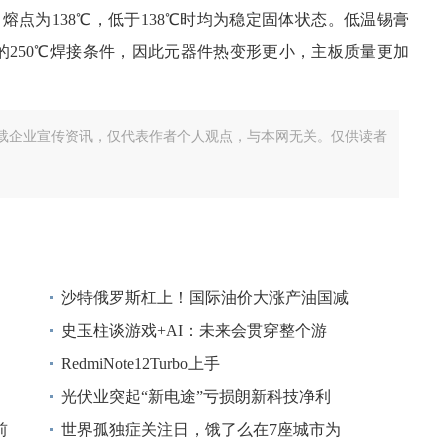
点为138℃，低于138℃时均为稳定固体状态。低温锡膏
的250℃焊接条件，因此元器件热变形更小，主板质量更加
载企业宣传资讯，仅代表作者个人观点，与本网无关。仅供读者
沙特俄罗斯杠上！国际油价大涨产油国减
史玉柱谈游戏+AI：未来会贯穿整个游
RedmiNote12Turbo上手
光伏业突起“新电途”亏损朗新科技净利
前
世界孤独症关注日，饿了么在7座城市为